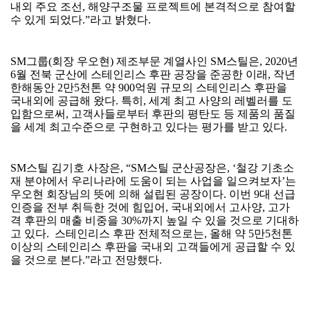
내외 주요 조선
,
해양구조물 프로젝트에 본격적으로 참여할
수 있게 되었다
.”
라고 밝혔다
.
SM
그룹
(
회장 우오현
)
제조부문 계열사인
SM
스틸은
, 2020
년
6
월 전북 군산에 스테인리스 후판 공장을 준공한 이래
,
작년
한해동안
2
만
5
천톤 약
900
억원 규모의 스테인리스 후판을
국내외에 공급해 왔다
.
특히
,
세계 최고 사양의 레벨러를 도
입함으로써
,
고객사들로부터 후판의 평탄도 등 제품의 품질
을 세계 최고수준으로 구현하고 있다는 평가를 받고 있다
.
SM
스틸 김기호 사장은
, “SM
스틸 군산공장은
, ‘
철강 기초소
재 분야에서 우리나라에 도움이 되는 사업을 일으켜보자
’
는
우오현 회장님의 뜻에 의해 설립된 공장이다
.
이번
9
대 선급
인증을 전부 취득한 것에 힘입어
,
국내외에서 고사양
,
고가
격 후판의 매출 비중을
30%
까지 높일 수 있을 것으로 기대하
고 있다
.
스테인리스 후판 전체적으로는
,
올해 약
5
만
5
천톤
이상의 스테인리스 후판을 국내외 고객들에게 공급할 수 있
을 것으로 본다
.”
라고 전망했다
.