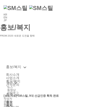
KR
EN
JP
홍보/복지
FROM 2020 새로운 도전을 향해

홍보/복지
회사소개
사업소개
홍보/복지
keyboard_arrow_down
뉴스
견적문의
뉴스
동영상
카탈로그

홍보
[보도자료] SM스틸, 9대 선급인증 획득 완료
작성자
관리자
홍보
등록일
복지