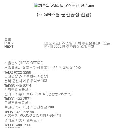
(△ SM스틸 군산공장 전경)
목록
PREV
[보도자료] SM스틸, 시화 후판물류센터 오픈
NEXT
[안내] 2022년 주주총회 소집공고
서울본사 [HEAD OFFICE]
서울특별시 영등포구 선유동1로 22, 진덕빌딩 10층
Tel
02-6322-3289
군산공장 [STS후판제조공장]
전북 군산시 자유무역로 193
Tel
063-440-8214
시화후판물류센터
경기도 시흥시 MTV 23로 41(정왕동 2625-5)
Tel
031-433-2571
부산후판물류센터
부산광역시 사상구 감전천로 200
Tel
051-321-3367/8
시흥공장 [POSCO STS지정가공센터]
경기도 시흥시 만해로 70
Tel
031-488-1500