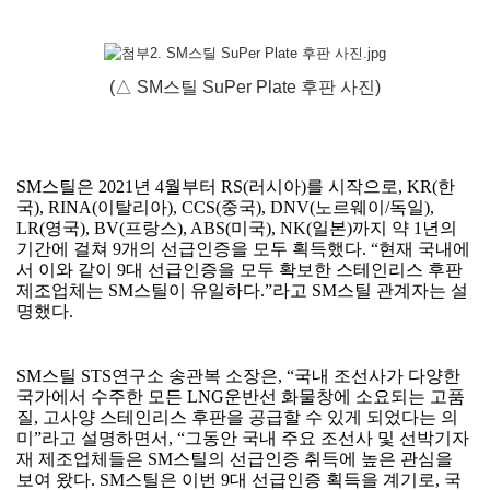
(△ SM스틸 SuPer Plate
후판
사진)
SM
스틸은
2021
년
4
월부터
RS(
러시아
)
를 시작으로
, KR(
한
국
), RINA(
이탈리아
), CCS(
중국
), DNV(
노르웨이
/
독일
),
LR(
영국
), BV(
프랑스
), ABS(
미국
), NK(
일본
)
까지 약
1
년의
기간에 걸쳐
9
개의 선급인증을 모두 획득했다
. “
현재 국내에
서 이와 같이
9
대 선급인증을 모두 확보한 스테인리스 후판
제조업체는
SM
스틸이 유일하다
.”
라고
SM
스틸 관계자는 설
명했다
.
SM
스틸
STS
연구소 송관복 소장은
, “
국내 조선사가 다양한
국가에서 수주한 모든
LNG
운반선 화물창에 소요되는 고품
질
,
고사양 스테인리스 후판을 공급할 수 있게 되었다는 의
미
”
라고 설명하면서
, “
그동안 국내 주요 조선사 및 선박기자
재 제조업체들은
SM
스틸의 선급인증 취득에 높은 관심을
보여 왔다
. SM
스틸은 이번
9
대 선급인증 획득을 계기로
,
국