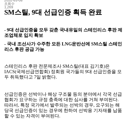
2022-03-08
조회수
1,269
SM
스틸
, 9
대 선급인증 획득 완료
- 9
대 선급인증을 모두 갖춘 국내유일의 스테인리스 후판 제
조업체로 입지 확보
-
국내 조선사가 수주한 모든
LNG
운반선에
SM
스틸 스테인
리스 후판 공급 가능
스테인리스 후판 전문제조사
SM
스틸
(
대표 김기호
)
은
IACS(
국제선급연합회
)
정회원 국가들의
9
대 선급인증을 모
두 취득했다고
7
일 밝혔다
.
선급인증은 선박이나 해상 구조물 등의 분야에서 각국 선급
협회가 요구하는 규정 충족에 대한 심사를 거쳐 부여된다
.
따라서
,
특정 국가에서 발주되는 선박의 경우
,
요구되는 해
당국 선급인증이 있는 경우에 한하여 선박용 기자재를 납품
할 수 있는 자격이 부여된다
.